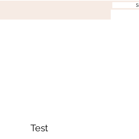
S
Test